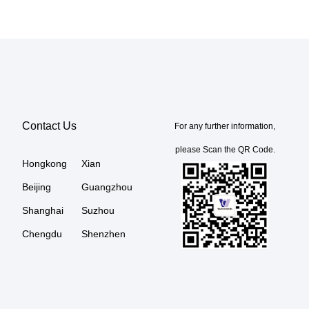
Contact Us
For any further information,
please Scan the QR Code.
Hongkong
Xian
Beijing
Guangzhou
Shanghai
Suzhou
Chengdu
Shenzhen