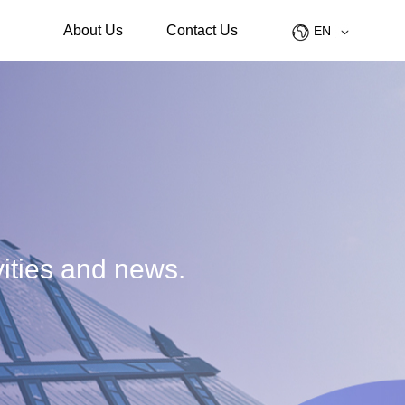
About Us
Contact Us
EN
gement
Overview
中文
g
Certifications
pace
Partners
e
Customer Cases
News
vities and news.