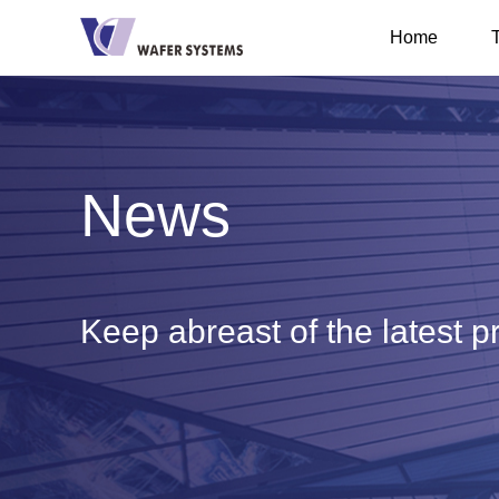
Home
I
News
Keep abreast of the latest p