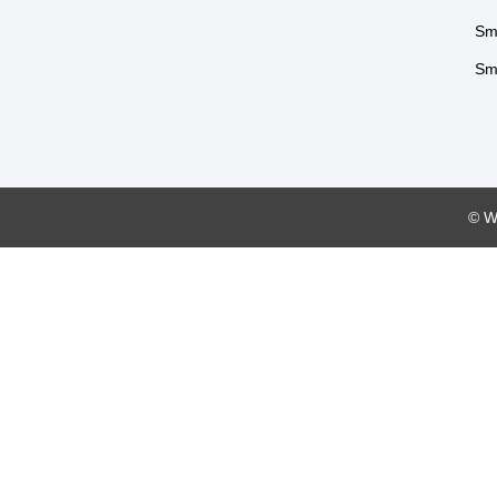
Sm
Sma
© W